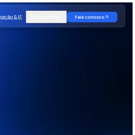
ação & IA
Outsourcing
Fale conosco